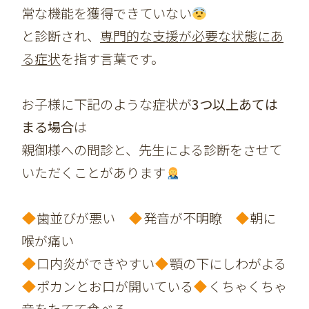
常な機能を獲得できていない
と診断され、
専門的な支援が必要な状態にあ
る症状
を指す言葉です。
お子様に下記のような症状が
3つ以上あては
まる場合
は
親御様への問診と、先生による診断をさせて
いただくことがあります
歯並びが悪い
発音が不明瞭
朝に
喉が痛い
口内炎ができやすい
顎の下にしわがよる
ポカンとお口が開いている
くちゃくちゃ
音をたてて食べる