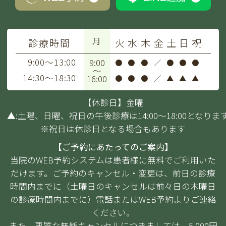
月
診療時間
火
水
木
金
土
日
祝
9:00～13:00
9:00
●
●
●
／
●
●
●
～
14:30～18:30
16:00
●
●
●
／
▲
▲
▲
【休診日】金曜
▲:土曜、日曜、祝日の午後診療は14:00～18:00となりま
※祝日は休診日となる場合もあります
【ご予約にあたってのご案内】
当院のWEB予約システムは患者様に無料でご利用いた
だけます。ご予約のキャンセル・変更は、前日の診療
時間内までに（土曜日のキャンセルは前々日の木曜日
の診療時間内までに）電話またはWEB予約よりご連絡
ください。
また、悪質な無断キャンセルにつきましては、5,000円