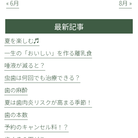
« 6月
8月 »
最新記事
夏を楽しむ♬
一生の「おいしい」を作る離乳食
唾液が減ると？
虫歯は何回でも治療できる？
歯の麻酔
夏は歯肉炎リスクが高まる季節！
歯の本数
予約のキャンセル料！？