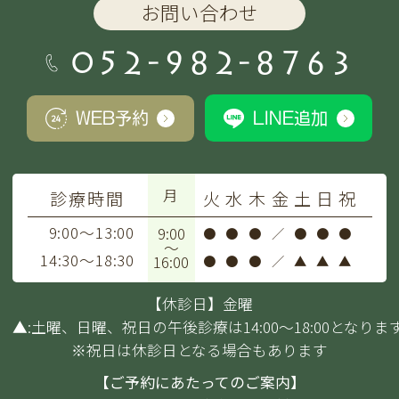
お問い合わせ
052-982-8763
WEB予約
LINE追加
月
診療時間
火
水
木
金
土
日
祝
9:00～13:00
9:00
●
●
●
／
●
●
●
～
14:30～18:30
16:00
●
●
●
／
▲
▲
▲
【休診日】金曜
▲:土曜、日曜、祝日の午後診療は14:00～18:00となりま
※祝日は休診日となる場合もあります
【ご予約にあたってのご案内】