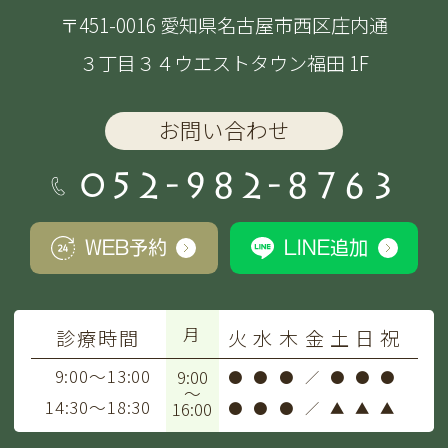
〒451-0016 愛知県名古屋市西区庄内通
３丁目３４ウエストタウン福田 1F
お問い合わせ
052-982-8763
WEB予約
LINE追加
月
診療時間
火
水
木
金
土
日
祝
9:00～13:00
9:00
●
●
●
／
●
●
●
～
14:30～18:30
16:00
●
●
●
／
▲
▲
▲