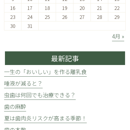
16
17
18
19
20
21
22
23
24
25
26
27
28
29
30
31
4月 »
最新記事
一生の「おいしい」を作る離乳食
唾液が減ると？
虫歯は何回でも治療できる？
歯の麻酔
夏は歯肉炎リスクが高まる季節！
歯の本数