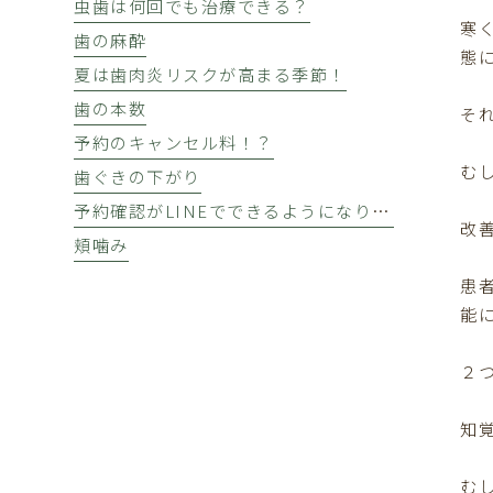
虫歯は何回でも治療できる？
寒
歯の麻酔
態
夏は歯肉炎リスクが高まる季節！
歯の本数
そ
予約のキャンセル料！？
む
歯ぐきの下がり
予約確認がLINEでできるようになりました★
改
頬噛み
患
能
２
知
む