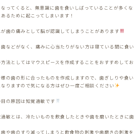
くなってくると、無意識に歯を食いしばっていることが多くな
にあるために起こってしまいます！
れが歯の痛みとして脳が認識してしまうことがあります
し歯などがなく、痛みに心当たりがない方は寝ている間に食い
善方法としてはマウスピースを作成することをおすすめしてお
者様の歯の形に合ったものを作成しますので、歯ぎしりや食い
になりますので気になる方はぜひ一度ご相談ください
つ目の原因は知覚過敏です
覚過敏とは、冷たいものを飲食したときや歯を磨いたときに
し歯や歯のすり減ってしまうと飲食物の刺激や歯磨きの刺激を