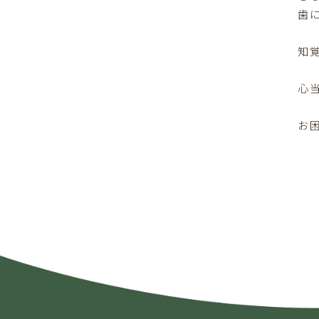
歯
知
心
お