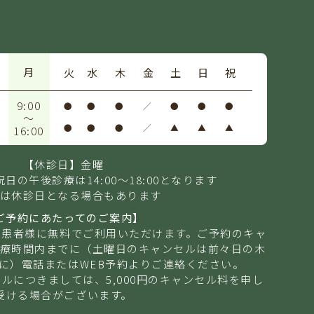
月
火
水
木
金
土
日
祝
9:00
●
●
●
／
●
●
●
～
●
●
●
／
▲
▲
▲
16:00
【休診日】金曜
日の午後診療は14:00～18:00となります
は休診日となる場合もあります
ご予約にあたってのご案内】
は患者様に無料でご利用いただけます。ご予約のキャ
療時間内までに（土曜日のキャンセルは前々日の木
に）電話またはWEB予約よりご連絡ください。
ルにつきましては、5,000円のキャンセル料を申し
受ける場合がございます。