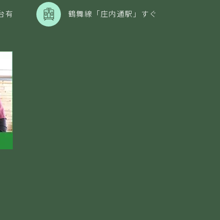
台
有
鶴舞線「庄内通駅」すぐ