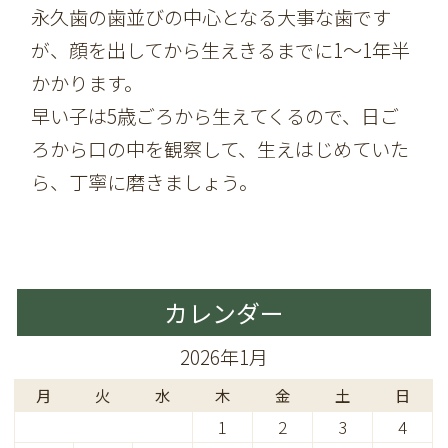
永久歯の歯並びの中心となる大事な歯です
が、顔を出してから生えきるまでに1～1年半
かかります。
早い子は5歳ごろから生えてくるので、日ご
ろから口の中を観察して、生えはじめていた
ら、丁寧に磨きましょう。
カレンダー
2026年1月
月
火
水
木
金
土
日
1
2
3
4