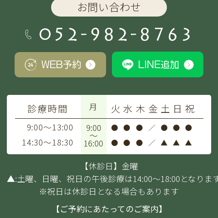
お問い合わせ
052-982-8763
WEB予約
LINE追加
月
診療時間
火
水
木
金
土
日
祝
9:00～13:00
9:00
●
●
●
／
●
●
●
～
14:30～18:30
16:00
●
●
●
／
▲
▲
▲
【休診日】金曜
▲:土曜、日曜、祝日の午後診療は14:00～18:00となりま
※祝日は休診日となる場合もあります
【ご予約にあたってのご案内】