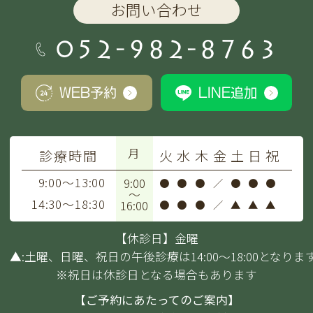
お問い合わせ
052-982-8763
WEB予約
LINE追加
月
診療時間
火
水
木
金
土
日
祝
9:00～13:00
9:00
●
●
●
／
●
●
●
～
14:30～18:30
16:00
●
●
●
／
▲
▲
▲
【休診日】金曜
▲:土曜、日曜、祝日の午後診療は14:00～18:00となりま
※祝日は休診日となる場合もあります
【ご予約にあたってのご案内】