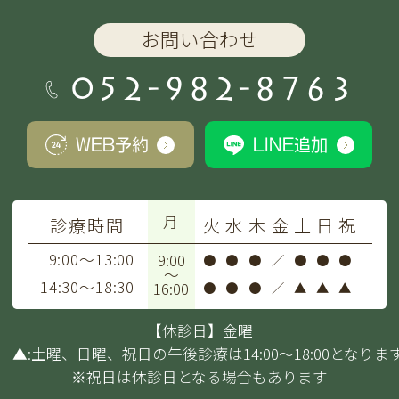
お問い合わせ
052-982-8763
WEB予約
LINE追加
月
診療時間
火
水
木
金
土
日
祝
9:00～13:00
9:00
●
●
●
／
●
●
●
～
14:30～18:30
16:00
●
●
●
／
▲
▲
▲
【休診日】金曜
▲:土曜、日曜、祝日の午後診療は14:00～18:00となりま
※祝日は休診日となる場合もあります