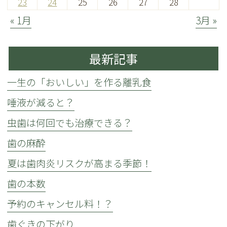
23
24
25
26
27
28
« 1月
3月 »
最新記事
一生の「おいしい」を作る離乳食
唾液が減ると？
虫歯は何回でも治療できる？
歯の麻酔
夏は歯肉炎リスクが高まる季節！
歯の本数
予約のキャンセル料！？
歯ぐきの下がり